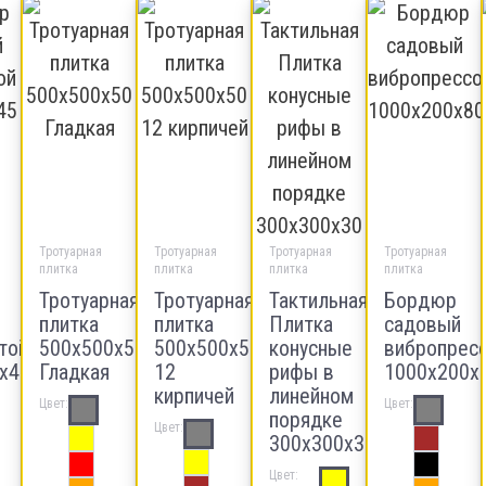
Тротуарная
Тротуарная
Тротуарная
Тротуарная
плитка
плитка
плитка
плитка
Тротуарная
Тротуарная
Тактильная
Бордюр
плитка
плитка
Плитка
садовый
ой
500х500х50
500х500х50
конусные
вибропресс
х45
Гладкая
12
рифы в
1000х200х8
кирпичей
линейном
Цвет:
Цвет:
порядке
Цвет:
300х300х30
Цвет: