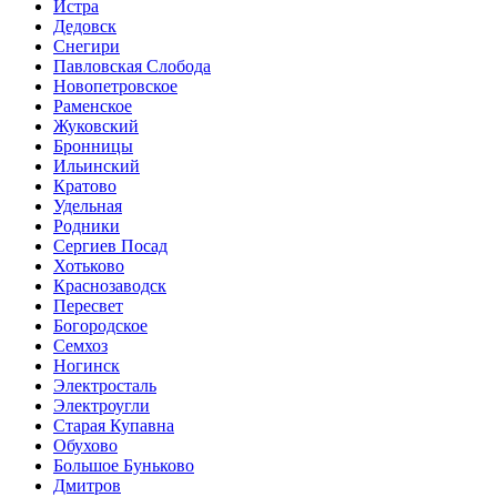
Истра
Дедовск
Снегири
Павловская Слобода
Новопетровское
Раменское
Жуковский
Бронницы
Ильинский
Кратово
Удельная
Родники
Сергиев Посад
Хотьково
Краснозаводск
Пересвет
Богородское
Семхоз
Ногинск
Электросталь
Электроугли
Старая Купавна
Обухово
Большое Буньково
Дмитров