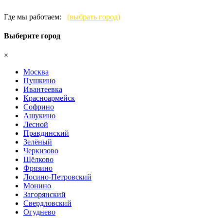
Где мы работаем:
(выбрать город)
Выберите город
×
Москва
Пушкино
Ивантеевка
Красноармейск
Софрино
Ашукино
Лесной
Правдинский
Зелёный
Черкизово
Щёлково
Фрязино
Лосино-Петровский
Монино
Загорянский
Свердловский
Огуднево