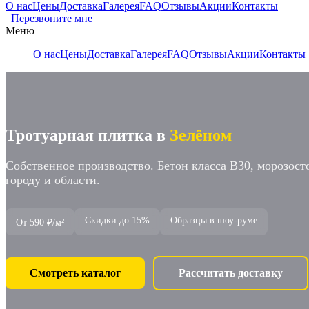
О нас
Цены
Доставка
Галерея
FAQ
Отзывы
Акции
Контакты
Перезвоните мне
Меню
О нас
Цены
Доставка
Галерея
FAQ
Отзывы
Акции
Контакты
Тротуарная плитка в
Зелёном
Собственное производство. Бетон класса В30, морозост
городу и области.
Скидки до 15%
Образцы в шоу-руме
От 590 ₽/м²
Смотреть каталог
Рассчитать доставку