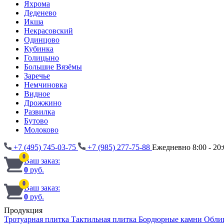
Яхрома
Деденево
Икша
Некрасовский
Одинцово
Кубинка
Голицыно
Большие Вязёмы
Заречье
Немчиновка
Видное
Дрожжино
Развилка
Бутово
Молоково
+7 (495) 745-03-75
+7 (985) 277-75-88
Ежедневно 8:00 - 20:
0
Ваш заказ:
0
руб.
0
Ваш заказ:
0
руб.
Продукция
Тротуарная плитка
Тактильная плитка
Бордюрные камни
Обли