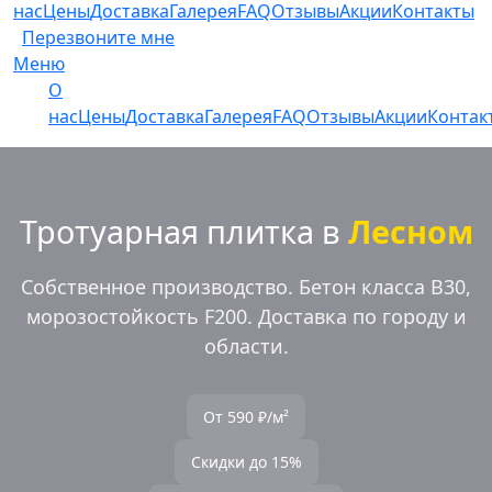
нас
Цены
Доставка
Галерея
FAQ
Отзывы
Акции
Контакты
Перезвоните мне
Меню
О
нас
Цены
Доставка
Галерея
FAQ
Отзывы
Акции
Контак
Тротуарная плитка в
Лесном
Собственное производство. Бетон класса В30,
морозостойкость F200. Доставка по городу и
области.
От 590 ₽/м²
Скидки до 15%