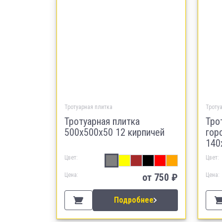
Тротуарная плитка
Троту
Тротуарная плитка
Тро
500х500х50 12 кирпичей
гор
140
Цвет:
Цвет:
Цена:
от
750
₽
Цена:
Подробнее