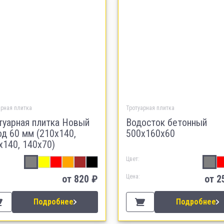
арная плитка
Тротуарная плитка
туарная плитка Новый
Водосток бетонный
од 60 мм (210х140,
500х160х60
х140, 140х70)
Цвет:
от
820
₽
Цена:
от
2
Подробнее
Подробнее