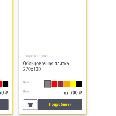
Тротуарная плитка
Облицовочная плитка
270х130
Цвет:
50
₽
Цена:
от
700
₽
Подробнее