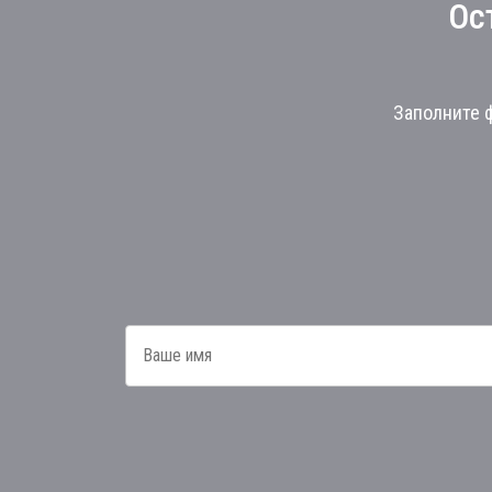
Ос
Заполните ф