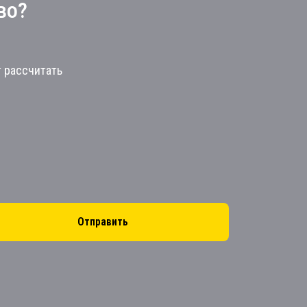
во?
т рассчитать
Отправить