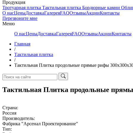
Продукция
Тротуарная плитка
Тактильная плитка
Бордюрные камни
Обли
О нас
Цены
Доставка
Галерея
FAQ
Отзывы
Акции
Контакты
Перезвоните мне
Меню
О нас
Цены
Доставка
Галерея
FAQ
Отзывы
Акции
Контакты
Главная
/
Тактильная плитка
/
Тактильная Плитка продольные прямые рифы 300х300х3
Тактильная Плитка продольные прямы
Страна:
Россия
Производитель:
Фабрика "Арсенал Проектирование"
Тип: