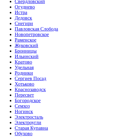
Свердловский
Огуднево
Истра
Дедовск
Снегири
Павловская Слобода
Новопетровское
Раменское
Жуковский
Бронницы
Ильинский
Кратово
Удельная
Родники
Сергиев Посад
Хотьково
Краснозаводск
Пересвет
Богородское
Семхоз
Ногинск
Электросталь
Электроугли
Старая Купавна
Обухово