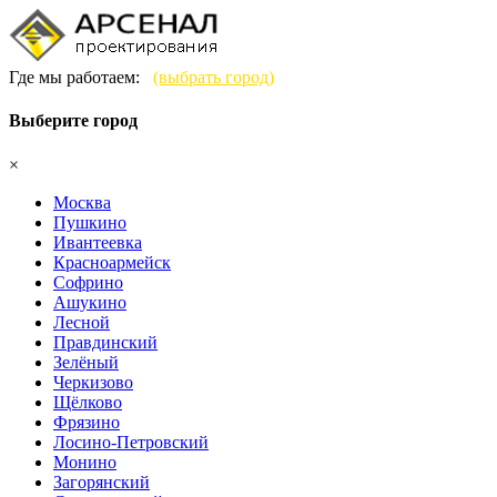
Где мы работаем:
(выбрать город)
Выберите город
×
Москва
Пушкино
Ивантеевка
Красноармейск
Софрино
Ашукино
Лесной
Правдинский
Зелёный
Черкизово
Щёлково
Фрязино
Лосино-Петровский
Монино
Загорянский