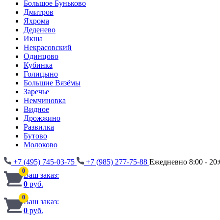
Большое Буньково
Дмитров
Яхрома
Деденево
Икша
Некрасовский
Одинцово
Кубинка
Голицыно
Большие Вязёмы
Заречье
Немчиновка
Видное
Дрожжино
Развилка
Бутово
Молоково
+7 (495) 745-03-75
+7 (985) 277-75-88
Ежедневно 8:00 - 20:
0
Ваш заказ:
0
руб.
0
Ваш заказ:
0
руб.