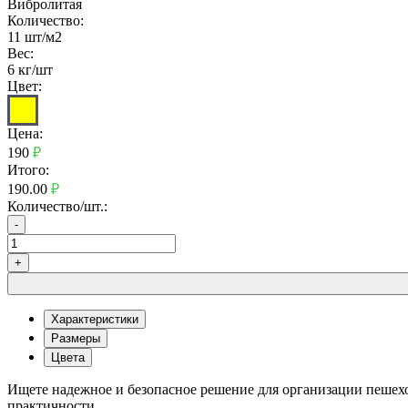
Вибролитая
Количество:
11 шт/м2
Вес:
6 кг/шт
Цвет:
Цена:
190
₽
Итого:
190.00
₽
Количество/шт.:
-
+
Характеристики
Размеры
Цвета
Ищете надежное и безопасное решение для организации пешех
практичности.