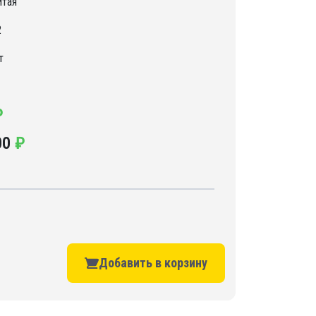
итая
2
т
₽
00
₽
Добавить в корзину