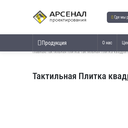
Где мы 
Продукция
О нас
Це
Главная
/
Тактильная плитка
/
Тактильная Плитка квадра
Тактильная Плитка ква