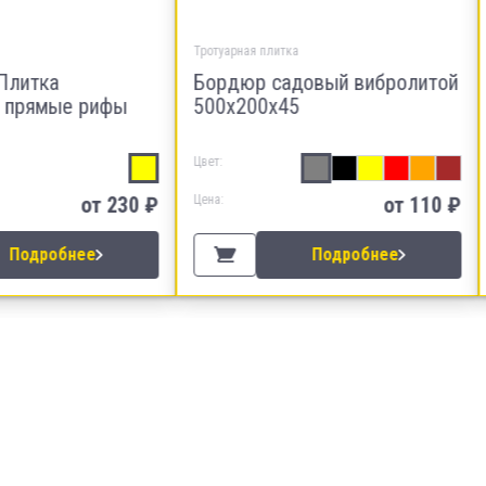
рная плитка
Тротуарная плитка
дюр садовый вибролитой
Полусфера бетонная жё
х200х45
500х250
Цвет:
от 110 ₽
Цена:
от 1 
Подробнее
Подробнее