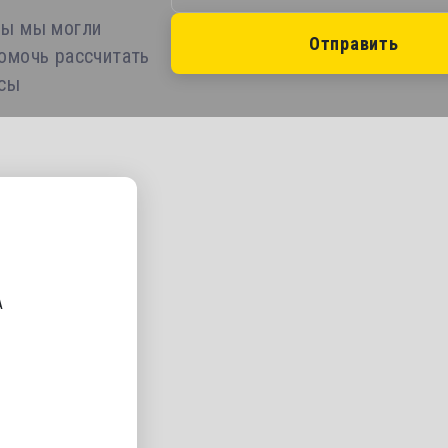
бы мы могли
Отправить
помочь рассчитать
осы
А