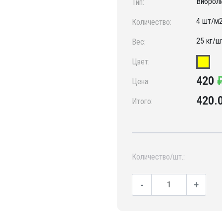
Виброл
Тип:
4 шт/м
Количество:
25 кг/ш
Вес:
Цвет:
420
Цена:
420.
Итого:
Количество/шт.:
-
+