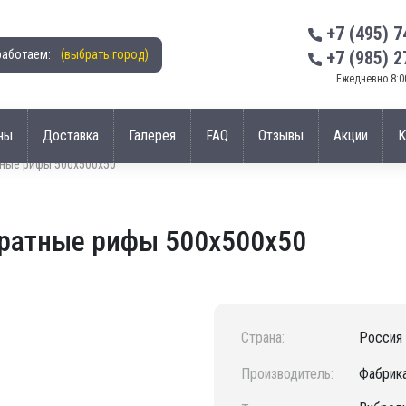
+7 (495) 7
работаем:
(выбрать город)
+7 (985) 2
Ежедневно 8:00
ны
Доставка
Галерея
FAQ
Отзывы
Акции
К
тные рифы 500х500х50
дратные рифы 500х500х50
Страна:
Россия
Производитель:
Фабрика